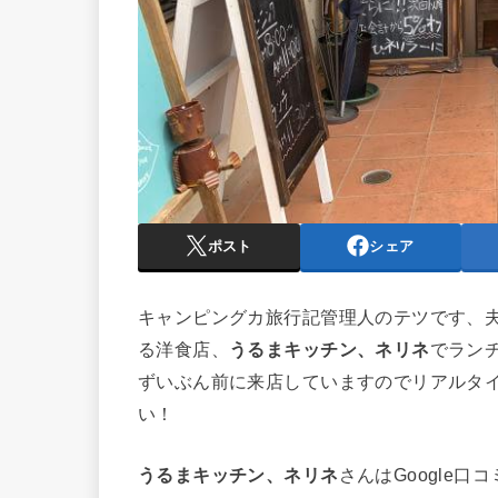
ポスト
シェア
キャンピングカ旅行記管理人のテツです、
る洋食店、
うるまキッチン、ネリネ
でラン
ずいぶん前に来店していますのでリアルタ
い！
うるまキッチン、ネリネ
さんはGoogle口