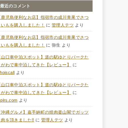
最近のコメント
【鹿児島便利なお店】指宿市の成川青果でさつ
まいもを購入しました！
に
管理人テツ
より
【鹿児島便利なお店】指宿市の成川青果でさつ
まいもを購入しました！
に
弥生
より
【山口車中泊スポット】道の駅ゆとりパークた
まがわで車中泊してきた【レビュー】
に
hoiscall
より
【山口車中泊スポット】道の駅ゆとりパークた
まがわで車中泊してきた【レビュー】
に
plrs.com
より
【沖縄グルメ】嘉手納町の焼肉釜山閣でガッツ
リ肉を頂きました!!
に
管理人テツ
より