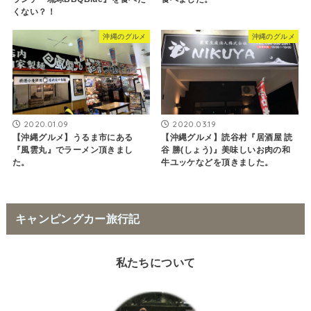
くない？！
沖縄のグルメ
沖縄のグルメ
2020.01.09
2020.03.19
【沖縄グルメ】うるま市にある
【沖縄グルメ】読谷村『居酒屋 読
『風雲丸』でラーメン頂きまし
谷 勝(しょう)』美味しいお肉の和
た。
牛ユッケなどを頂きました。
キャンピングカー旅行記
私たちについて