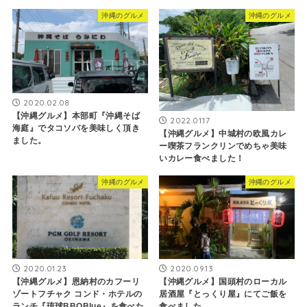
沖縄のグルメ
沖縄のグルメ
2020.02.08
【沖縄グルメ】本部町『沖縄そば
2022.01.17
海庭』でタコソバを美味しく頂き
【沖縄グルメ】中城村の欧風カレ
ました。
ー喫茶フランクリンでめちゃ美味
いカレー食べました！
沖縄のグルメ
沖縄のグルメ
2020.01.23
2020.09.13
【沖縄グルメ】恩納村のカフーリ
【沖縄グルメ】国頭村のローカル
ゾートフチャク コンド・ホテルの
居酒屋『とっくり屋』にてご飯を
ランチ『琉球BBQBlue』を食べた
食べました。