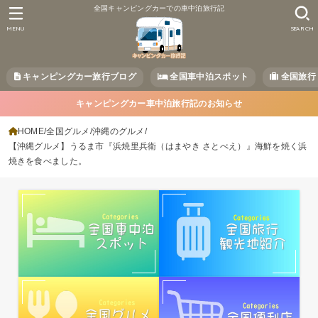
全国キャンピングカーでの車中泊旅行記
MENU
SEARCH
キャンピングカー旅行ブログ
全国車中泊スポット
全国旅行
キャンピングカー車中泊旅行記のお知らせ
HOME
全国グルメ
沖縄のグルメ
【沖縄グルメ】うるま市『浜焼里兵衛（はまやき さとべえ）』海鮮を焼く浜
焼きを食べました。