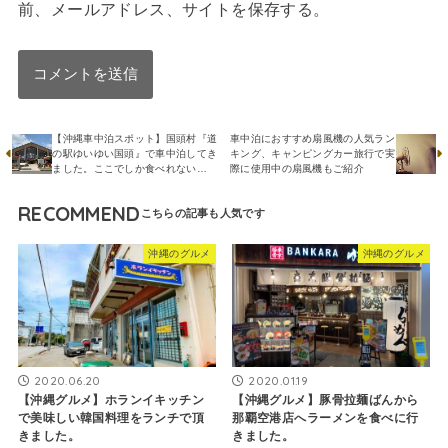
前、メールアドレス、サイトを保存する。
【沖縄車中泊スポット】国頭村『道
車中泊におすすめ扇風機の人気ラン
の駅ゆいゆい国頭』で車中泊してき
キング、キャンピングカー旅行で実
ました。ここでしか食べれない…
際に使用中の扇風機もご紹介
RECOMMEND
沖縄のグルメ
沖縄のグルメ
2020.06.20
2020.01.19
【沖縄グルメ】ホランイキッチン
【沖縄グルメ】豚骨拉麺ばんから
で美味しい韓国料理をランチで頂
那覇空港店へラーメンを食べに行
きました。
きました。