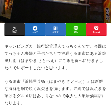
ポスト
シェア
はてブ
送る
Pocket
キャンピングカー旅行記管理人てっちゃんです。今回は
てっちゃん夫婦と子供たちとで沖縄うるま市にある浜焼
里兵衛（はまやき さとべえ）にご飯を食べに行きまし
たのでレポートしたいと思います。
うるま市『浜焼里兵衛（はまやき さとべえ）』は新鮮
な海鮮を網で焼く浜焼きを頂けます。沖縄では浜焼きを
頂けるグルメ店はあまりないので希少な大衆居酒屋店に
なります。