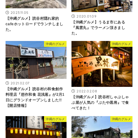
2023.11.05
2020.01.09
【沖縄グルメ】読谷村隠れ家的
【沖縄グルメ】うるま市にある
cafeホットロードでランチしまし
『風雲丸』でラーメン頂きまし
た。
た。
沖縄のグルメ
沖縄のグルメ
2021.02.07
【沖縄グルメ】読谷村の和食創作
2022.02.08
料理店『想作和食 花浅葱』が2月1
【沖縄グルメ】読谷村しゃぶしゃ
日にグランドオープンしました!!
ぶ屋が人気の『ぶたや黒将』で食
【開店情報】
べてきた！
沖縄のグルメ
沖縄のグルメ