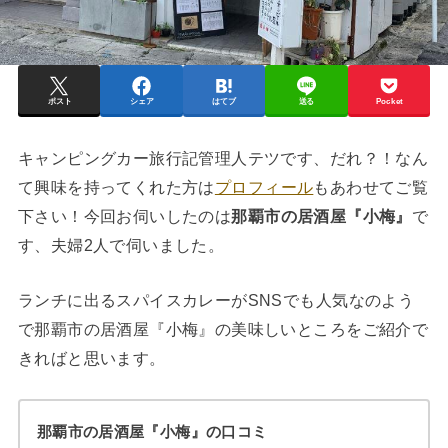
ポスト
シェア
はてブ
送る
Pocket
キャンピングカー旅行記管理人テツです、だれ？！なん
て興味を持ってくれた方は
プロフィール
もあわせてご覧
下さい！今回お伺いしたのは
那覇市の居酒屋『小梅』
で
す、夫婦2人で伺いました。
ランチに出るスパイスカレーがSNSでも人気なのよう
で那覇市の居酒屋『小梅』の美味しいところをご紹介で
きればと思います。
那覇市の居酒屋『小梅』の口コミ