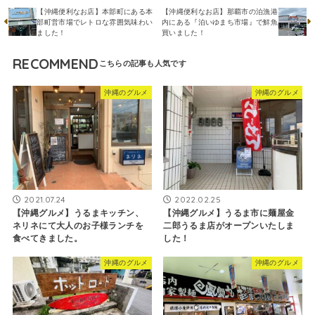
【沖縄便利なお店】本部町にある本
【沖縄便利なお店】那覇市の泊漁港
部町営市場でレトロな雰囲気味わい
内にある『泊いゆまち市場』で鮮魚
ました！
買いました！
RECOMMEND
沖縄のグルメ
沖縄のグルメ
2021.07.24
2022.02.25
【沖縄グルメ】うるまキッチン、
【沖縄グルメ】うるま市に麺屋金
ネリネにて大人のお子様ランチを
二郎うるま店がオープンいたしま
食べてきました。
した！
沖縄のグルメ
沖縄のグルメ