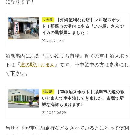
になります！
【沖縄便利なお店】マル秘スポッ
いか屋
ト！那覇市の港内にある『いか屋』さんで
イカの燻製買いました！
2022.02.01
泊漁港内にある『泊いゆまち市場』近くの車中泊スポッ
トは『
道の駅いとまん
』です、車中泊中の方は参考にし
て下さい。
【車中泊スポット】糸満市の道の駅
道の駅
いとまんで車中泊してきました、市場で新
鮮な海鮮も頂けます!!
2020.06.29
当サイトが車中泊旅行などをされている方にとって便利