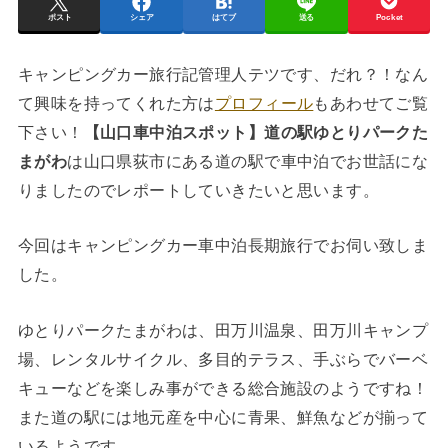
ポスト
シェア
はてブ
送る
Pocket
キャンピングカー旅行記管理人テツです、だれ？！なん
て興味を持ってくれた方は
プロフィール
もあわせてご覧
下さい！
【山口車中泊スポット】道の駅ゆとりパークた
まがわ
は山口県荻市にある道の駅で車中泊でお世話にな
りましたのでレポートしていきたいと思います。
今回はキャンピングカー車中泊長期旅行でお伺い致しま
した。
ゆとりパークたまがわは、田万川温泉、田万川キャンプ
場、レンタルサイクル、多目的テラス、手ぶらでバーベ
キューなどを楽しみ事ができる総合施設のようですね！
また道の駅には地元産を中心に青果、鮮魚などが揃って
いるようです。