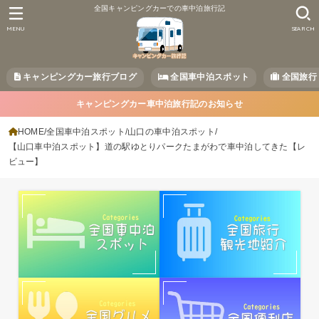
全国キャンピングカーでの車中泊旅行記
MENU
SEARCH
キャンピングカー旅行ブログ
全国車中泊スポット
全国旅行
キャンピングカー車中泊旅行記のお知らせ
HOME
全国車中泊スポット
山口の車中泊スポット
【山口車中泊スポット】道の駅ゆとりパークたまがわで車中泊してきた【レ
ビュー】