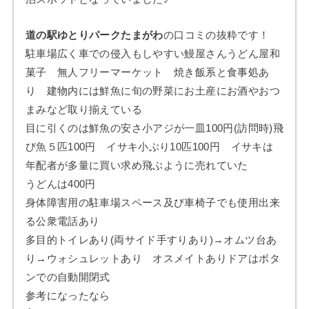
道の駅ゆとりパークたまがわ
の口コミの抜粋です！
駐車場広く車での侵入もしやすい鰻屋さんうどん屋和
菓子 無人フリーマーケット 焼き飯系と食事処あ
り 建物内には鮮魚に旬の野菜にお土産にお酒やおつ
まみなど取り揃えている
目に引くのは鮮魚の安さ小アジが一皿100円(訪問時)飛
び魚５匹100円 イサキ小ぶり10匹100円 イサキは
年配者が多量に買い求め飛ぶように売れていた
うどんは400円
身体障害用の駐車場スペース及び車椅子でも使用出来
る公衆電話あり
多目的トイレあり(両サイド手すりあり)→オムツ台あ
り→ウォシュレットあり オスメイトありドアはボタ
ンでの自動開閉式
参考になったなら