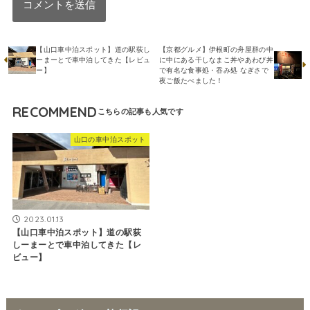
【山口車中泊スポット】道の駅荻し
【京都グルメ】伊根町の舟屋群の中
ーまーとで車中泊してきた【レビュ
に中にある干しなまこ丼やあわび丼
ー】
で有名な食事処・吞み処 なぎさで
夜ご飯たべました！
RECOMMEND
山口の車中泊スポット
2023.01.13
【山口車中泊スポット】道の駅荻
しーまーとで車中泊してきた【レ
ビュー】