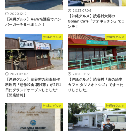
2023.07.06
2020.12.12
【沖縄グルメ】読谷村大湾の
【沖縄グルメ】A&W名護店でハン
Gohan Cafe『ナオキッチン』でラ
バーガーを食べました！
ンチ！
沖縄のグルメ
沖縄のグルメ
2021.02.07
2020.01.31
【沖縄グルメ】読谷村の和食創作
【沖縄グルメ】読谷村『海の絵本
料理店『想作和食 花浅葱』が2月1
カフェ タツノオトシゴ』でまった
日にグランドオープンしました!!
りしました。
【開店情報】
沖縄のグルメ
沖縄のグルメ