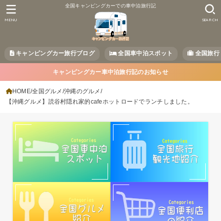
全国キャンピングカーでの車中泊旅行記
MENU
SEARCH
キャンピングカー旅行ブログ
全国車中泊スポット
全国旅行
キャンピングカー車中泊旅行記のお知らせ
HOME
全国グルメ
沖縄のグルメ
【沖縄グルメ】読谷村隠れ家的cafeホットロードでランチしました。