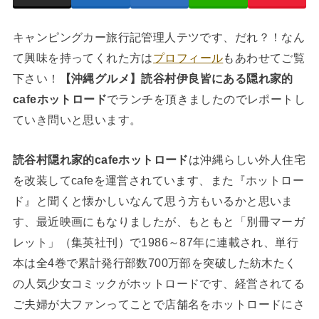
キャンピングカー旅行記管理人テツです、だれ？！なん
て興味を持ってくれた方は
プロフィール
もあわせてご覧
下さい！
【沖縄グルメ】読谷村伊良皆にある隠れ家的
cafeホットロード
でランチを頂きましたのでレポートし
ていき問いと思います。
読谷村隠れ家的cafeホットロード
は沖縄らしい外人住宅
を改装してcafeを運営されています、また『ホットロー
ド』と聞くと懐かしいなんて思う方もいるかと思いま
す、最近映画にもなりましたが、もともと「別冊マーガ
レット」（集英社刊）で1986～87年に連載され、単行
本は全4巻で累計発行部数700万部を突破した紡木たく
の人気少女コミックがホットロードです、経営されてる
ご夫婦が大ファンってことで店舗名をホットロードにさ