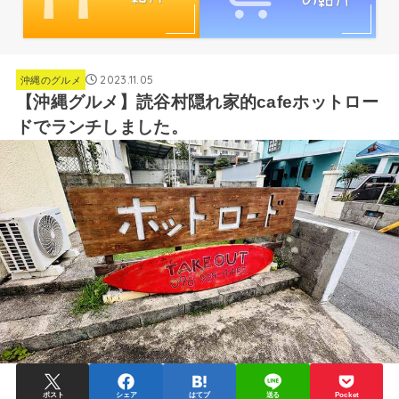
2023.11.05
沖縄のグルメ
【沖縄グルメ】読谷村隠れ家的cafeホットロー
ドでランチしました。
ポスト
シェア
はてブ
送る
Pocket