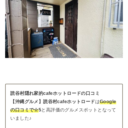
読谷村隠れ家的cafeホットロード
の口コミ
【沖縄グルメ】読谷村cafeホットロード
は
Google
の口コミで☆
5
と高評価のグルメスポットとなって
いました♪