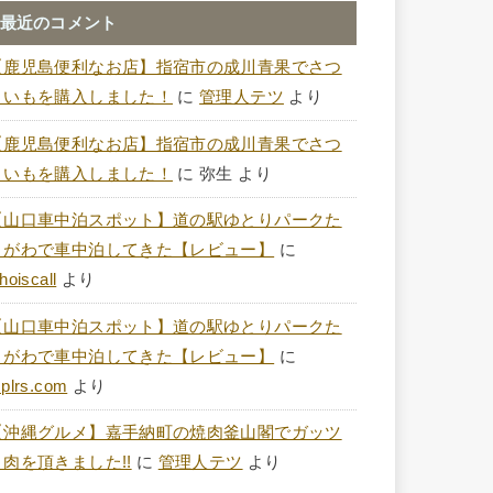
最近のコメント
【鹿児島便利なお店】指宿市の成川青果でさつ
まいもを購入しました！
に
管理人テツ
より
【鹿児島便利なお店】指宿市の成川青果でさつ
まいもを購入しました！
に
弥生
より
【山口車中泊スポット】道の駅ゆとりパークた
まがわで車中泊してきた【レビュー】
に
hoiscall
より
【山口車中泊スポット】道の駅ゆとりパークた
まがわで車中泊してきた【レビュー】
に
plrs.com
より
【沖縄グルメ】嘉手納町の焼肉釜山閣でガッツ
リ肉を頂きました!!
に
管理人テツ
より