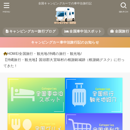
全国キャンピングカーでの車中泊旅行記
MENU
SEARCH
キャンピングカー旅行ブログ
全国車中泊スポット
全国旅行
キャンピングカー車中泊旅行記のお知らせ
HOME
全国旅行・観光地
沖縄の旅行・観光地
【沖縄旅行・観光地】国頭郡大宜味村の根謝銘城跡（根謝銘グスク）に行っ
てきた！