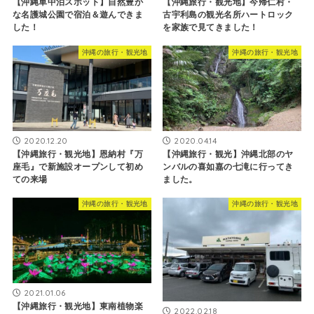
【沖縄車中泊スポット】自然豊か
【沖縄旅行・観光地】今帰仁村・
な名護城公園で宿泊＆遊んできま
古宇利島の観光名所ハートロック
した！
を家族で見てきました！
沖縄の旅行・観光地
沖縄の旅行・観光地
2020.12.20
2020.04.14
【沖縄旅行・観光地】恩納村『万
【沖縄旅行・観光】沖縄北部のヤ
座毛』で新施設オープンして初め
ンバルの喜如嘉の七滝に行ってき
ての来場
ました。
沖縄の旅行・観光地
沖縄の旅行・観光地
2021.01.06
【沖縄旅行・観光地】東南植物楽
2022.02.18