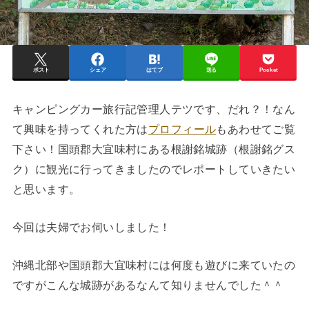
ポスト
シェア
はてブ
送る
Pocket
キャンピングカー旅行記管理人テツです、だれ？！なん
て興味を持ってくれた方は
プロフィール
もあわせてご覧
下さい！国頭郡大宜味村にある根謝銘城跡（根謝銘グス
ク）に観光に行ってきましたのでレポートしていきたい
と思います。
今回は夫婦でお伺いしました！
沖縄北部や国頭郡大宜味村には何度も遊びに来ていたの
ですがこんな城跡があるなんて知りませんでした＾＾