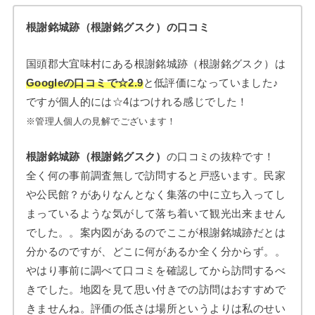
根謝銘城跡（根謝銘グスク）の口コミ
国頭郡大宜味村にある根謝銘城跡（根謝銘グスク）は
Googleの口コミで☆2.9
と低評価になっていました♪
ですが個人的には☆4はつけれる感じでした！
※管理人個人の見解でございます！
根謝銘城跡（根謝銘グスク）
の口コミの抜粋です！
全く何の事前調査無しで訪問すると戸惑います。民家
や公民館？がありなんとなく集落の中に立ち入ってし
まっているような気がして落ち着いて観光出来ません
でした。。案内図があるのでここが根謝銘城跡だとは
分かるのですが、どこに何があるか全く分からず。。
やはり事前に調べて口コミを確認してから訪問するべ
きでした。地図を見て思い付きでの訪問はおすすめで
きませんね。評価の低さは場所というよりは私のせい