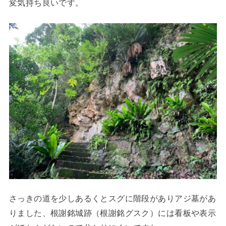
変気持ち良いです。
さっきの道を少しあるくとスグに階段がありアジ墓があ
りました、根謝銘城跡（根謝銘グスク）には看板や表示