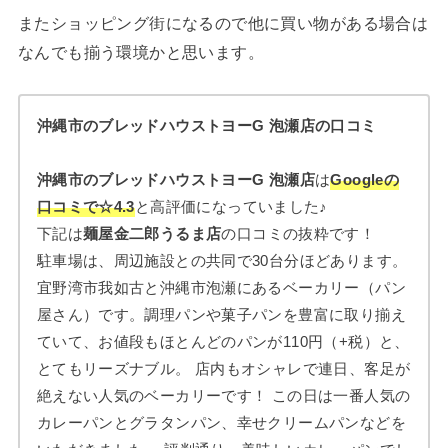
またショッピング街になるので他に買い物がある場合は
なんでも揃う環境かと思います。
沖縄市のブレッドハウストヨーG 泡瀬店の口コミ
沖縄市のブレッドハウストヨーG 泡瀬店
は
Googleの
口コミで☆4.3
と高評価になっていました♪
下記は
麺屋金二郎うるま店
の口コミの抜粋です！
駐車場は、周辺施設との共同で30台分ほどあります。
宜野湾市我如古と沖縄市泡瀬にあるベーカリー（パン
屋さん）です。調理パンや菓子パンを豊富に取り揃え
ていて、お値段もほとんどのパンが110円（+税）と、
とてもリーズナブル。 店内もオシャレで連日、客足が
絶えない人気のベーカリーです！ この日は一番人気の
カレーパンとグラタンパン、幸せクリームパンなどを