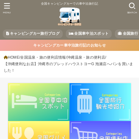
全国キャンピングカーでの車中泊旅行記
MENU
SEARCH
キャンピングカー旅行ブログ
全国車中泊スポット
全国旅行
キャンピングカー車中泊旅行記のお知らせ
HOME
全国温泉・旅の便利店情報
沖縄温泉・旅の便利店
【沖縄便利なお店】沖縄市のブレッドハウストヨーG 泡瀬店へパンを買いま
した！