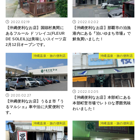
2022.02.19
2022.02.02
【沖縄便利なお店】国頭村奥間に
【沖縄便利なお店】那覇市の泊漁
あるフルール ド ソレイユ(FLEUR
港内にある『泊いゆまち市場』で
DE SOLEIL)は美味しいスイーツ店
鮮魚買いました！
2月12日オープンです。
沖縄温泉・旅の便利店
沖縄温泉・旅の便利店
2022.02.05
2020.02.27
【沖縄便利なお店】本部町にある
【沖縄便利なお店】うるま市『う
本部町営市場でレトロな雰囲気味
るマルシェ』車中泊に大変便利で
わいました！
す。
沖縄温泉・旅の便利店
沖縄温泉・旅の便利店