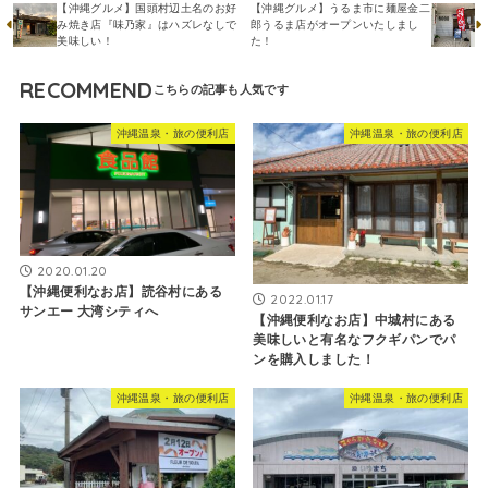
【沖縄グルメ】国頭村辺土名のお好
【沖縄グルメ】うるま市に麺屋金二
み焼き店『味乃家』はハズレなしで
郎うるま店がオープンいたしまし
美味しい！
た！
RECOMMEND
沖縄温泉・旅の便利店
沖縄温泉・旅の便利店
2020.01.20
【沖縄便利なお店】読谷村にある
2022.01.17
サンエー 大湾シティへ
【沖縄便利なお店】中城村にある
美味しいと有名なフクギパンでパ
ンを購入しました！
沖縄温泉・旅の便利店
沖縄温泉・旅の便利店