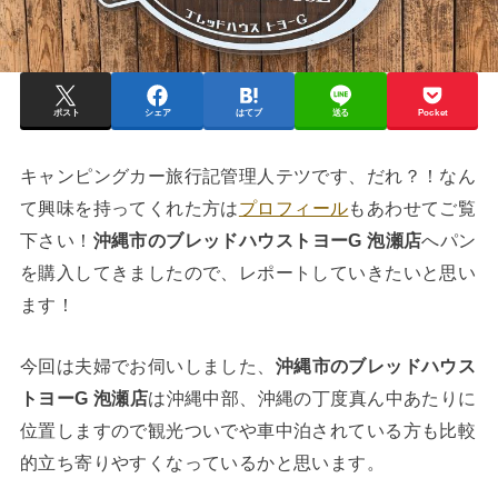
ポスト
シェア
はてブ
送る
Pocket
キャンピングカー旅行記管理人テツです、だれ？！なん
て興味を持ってくれた方は
プロフィール
もあわせてご覧
下さい！
沖縄市のブレッドハウストヨーG 泡瀬店
へパン
を購入してきましたので、レポートしていきたいと思い
ます！
今回は夫婦でお伺いしました、
沖縄市のブレッドハウス
トヨーG 泡瀬店
は沖縄中部、沖縄の丁度真ん中あたりに
位置しますので観光ついでや車中泊されている方も比較
的立ち寄りやすくなっているかと思います。