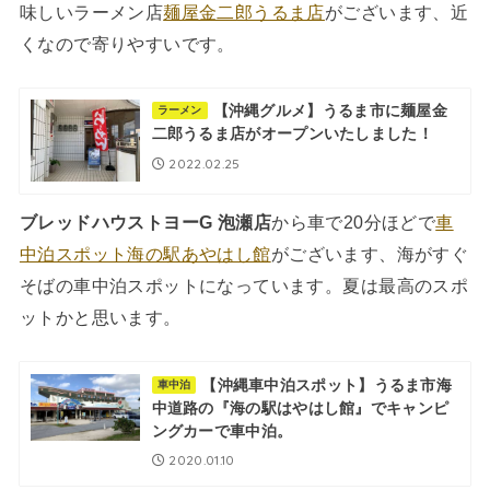
味しいラーメン店
麺屋金二郎うるま店
がございます、近
くなので寄りやすいです。
【沖縄グルメ】うるま市に麺屋金
ラーメン
二郎うるま店がオープンいたしました！
2022.02.25
ブレッドハウストヨーG 泡瀬店
から車で20分ほどで
車
中泊スポット海の駅あやはし館
がございます、海がすぐ
そばの車中泊スポットになっています。夏は最高のスポ
ットかと思います。
【沖縄車中泊スポット】うるま市海
車中泊
中道路の『海の駅はやはし館』でキャンピ
ングカーで車中泊。
2020.01.10