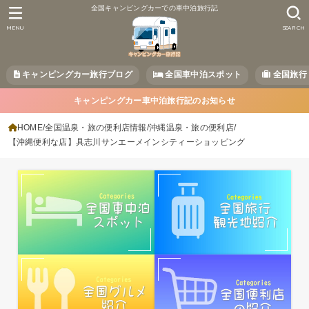
全国キャンピングカーでの車中泊旅行記
MENU
SEARCH
キャンピングカー旅行ブログ
全国車中泊スポット
全国旅行
キャンピングカー車中泊旅行記のお知らせ
HOME
全国温泉・旅の便利店情報
沖縄温泉・旅の便利店
【沖縄便利な店】具志川サンエーメインシティーショッピング