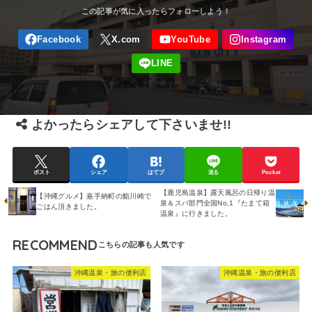
よかったらシェアして下さいませ!!
ポスト
シェア
はてブ
送る
Pocket
【鹿児島温泉】露天風呂の日帰り温
【沖縄グルメ】嘉手納町の鮨川崎で
泉＆スパ部門全国No,1『たまて箱
ごはん頂きました。
温泉』に行きました。
RECOMMEND
沖縄温泉・旅の便利店
沖縄温泉・旅の便利店