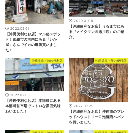
2020.01.08
【沖縄便利なお店】うるま市にあ
2022.02.01
る『メイクマン具志川店』のご紹
【沖縄便利なお店】マル秘スポッ
介。
ト！那覇市の港内にある『いか
屋』さんでイカの燻製買いまし
た！
沖縄温泉・旅の便利店
沖縄温泉・旅の便利店
2022.02.05
【沖縄便利なお店】本部町にある
2022.02.25
本部町営市場でレトロな雰囲気味
わいました！
【沖縄便利なお店】沖縄市のブレ
ッドハウストヨーG 泡瀬店へパン
を買いました！
沖縄温泉・旅の便利店
沖縄温泉・旅の便利店