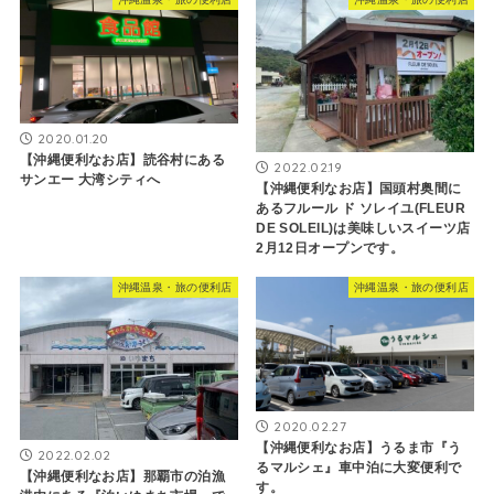
2020.01.20
【沖縄便利なお店】読谷村にある
2022.02.19
サンエー 大湾シティへ
【沖縄便利なお店】国頭村奥間に
あるフルール ド ソレイユ(FLEUR
DE SOLEIL)は美味しいスイーツ店
2月12日オープンです。
沖縄温泉・旅の便利店
沖縄温泉・旅の便利店
2020.02.27
【沖縄便利なお店】うるま市『う
2022.02.02
るマルシェ』車中泊に大変便利で
【沖縄便利なお店】那覇市の泊漁
す。