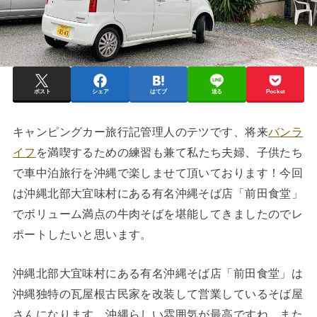
ポスト
シェア
はてブ
送る
Pocket
キャンピングカー旅行記管理人のテツです、将来
バンラ
イフ
を満喫するための練習も兼て私たち夫婦、子供たち
で車中泊旅行を沖縄で楽しませて頂いております！今回
は沖縄北部大宜味村にある有名沖縄そば店「前田食堂」
でボリューム満点の牛肉そばを堪能してきましたのでレ
ポートしたいと思います。
沖縄北部大宜味村にある有名沖縄そば店「前田食堂」は
沖縄独特の瓦屋根古民家を改装して営業しているそば屋
さんになります、沖縄らしい雰囲気が最高ですね、また