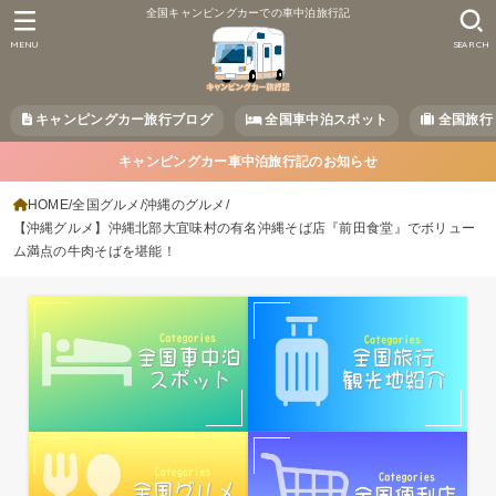
全国キャンピングカーでの車中泊旅行記
MENU
SEARCH
キャンピングカー旅行ブログ
全国車中泊スポット
全国旅行
キャンピングカー車中泊旅行記のお知らせ
HOME
全国グルメ
沖縄のグルメ
【沖縄グルメ】沖縄北部大宜味村の有名沖縄そば店『前田食堂』でボリュー
ム満点の牛肉そばを堪能！