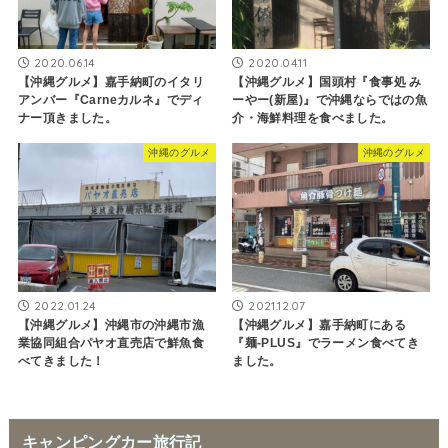
2020.06.14
2020.04.11
【沖縄グルメ】嘉手納町のイタリ
【沖縄グルメ】国頭村『食事処 み
アンバー『Carneカルネ』でディ
ーやー(新屋)』で沖縄ならではの魚
ナー頂きました。
介・海鮮料理を食べました。
沖縄のグルメ
沖縄のグルメ
2022.01.24
2021.12.07
【沖縄グルメ】沖縄市の沖縄市漁
【沖縄グルメ】嘉手納町にある
業協同組合パヤオ直売店で鮮魚食
『麺-PLUS』でラーメン食べてき
べてきました！
ました。
キャンピングカー旅行記