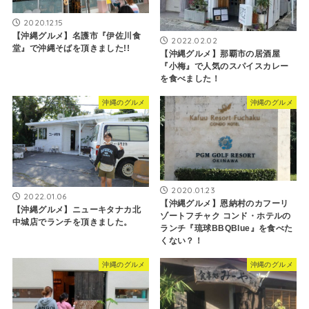
2020.12.15
【沖縄グルメ】名護市『伊佐川食
2022.02.02
堂』で沖縄そばを頂きました!!
【沖縄グルメ】那覇市の居酒屋
『小梅』で人気のスパイスカレー
を食べました！
沖縄のグルメ
沖縄のグルメ
2020.01.23
2022.01.06
【沖縄グルメ】恩納村のカフーリ
【沖縄グルメ】ニューキタナカ北
ゾートフチャク コンド・ホテルの
中城店でランチを頂きました。
ランチ『琉球BBQBlue』を食べた
くない？！
沖縄のグルメ
沖縄のグルメ