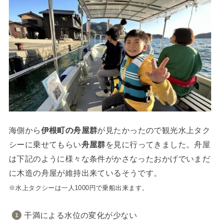
海側から
伊根町の舟屋群
が見たかったので観光水上タク
シーに乗せてもらい
舟屋群
を見に行ってきました。舟屋
は下記のように様々な条件がかさなったおかげでいまだ
に木造の舟屋が維持出来ているそうです。
※水上タクシーは一人1000円で乗船出来ます。
干満による水位の変化が少ない