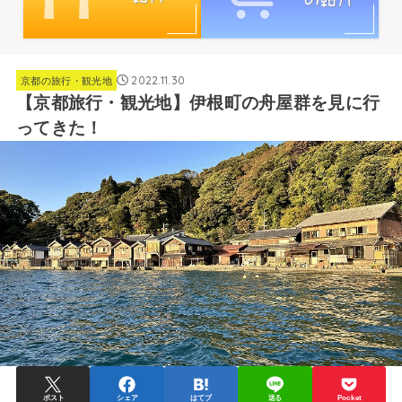
2022.11.30
京都の旅行・観光地
【京都旅行・観光地】伊根町の舟屋群を見に行
ってきた！
ポスト
シェア
はてブ
送る
Pocket