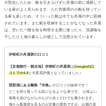
大型化したため、船を引き上げずに舟屋の前に係留して
いる家がよく見られます。ただ作業用の小船を持ってい
る家も多いため、そういった船は今でも舟屋の中に収納
されています。また船を収納することがなくなった舟屋
は、空いた一階を魚を料理する際に使ったり、洗濯物を
干したりと海の暮らしの場として活用されています。
伊根町の舟屋群の口コミ
【京都旅行・観光地】伊根町の舟屋群
は
Googleの口
コミで☆4.4
と大変高評価となっていました♪
琵琶湖にある離島『沖島』
の口コミの抜粋です！
どこを切り取っても絵になるような港です。 心地よい
海風を浴びながらのんびり歩くだけでも癒されます。
海から船屋群を見るのが定番の景色ですが、山側の道