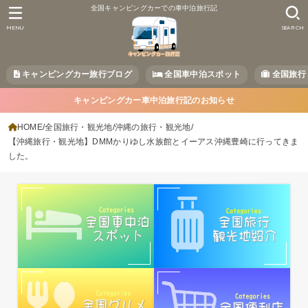
全国キャンピングカーでの車中泊旅行記
MENU
SEARCH
キャンピングカー旅行ブログ
全国車中泊スポット
全国旅行
キャンピングカー車中泊旅行記のお知らせ
HOME
全国旅行・観光地
沖縄の旅行・観光地
【沖縄旅行・観光地】DMMかりゆし水族館とイーアス沖縄豊崎に行ってきま
した。