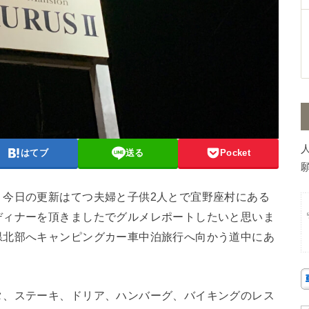
はてブ
送る
Pocket
願
。今日の更新はてつ夫婦と子供2人とで宜野座村にある
ディナーを頂きましたでグルメレポートしたいと思いま
県北部へキャンピングカー車中泊旅行へ向かう道中にあ
タ、ステーキ、ドリア、ハンバーグ、バイキングのレス