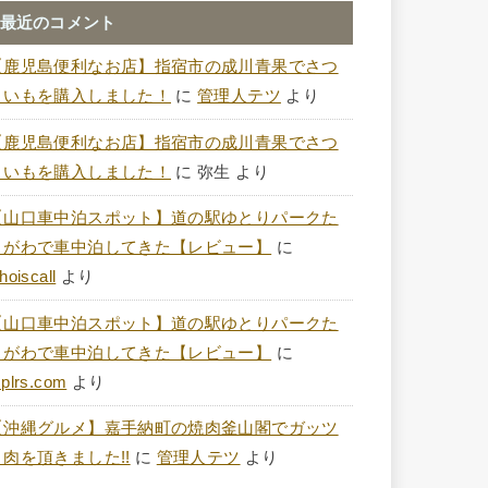
最近のコメント
【鹿児島便利なお店】指宿市の成川青果でさつ
まいもを購入しました！
に
管理人テツ
より
【鹿児島便利なお店】指宿市の成川青果でさつ
まいもを購入しました！
に
弥生
より
【山口車中泊スポット】道の駅ゆとりパークた
まがわで車中泊してきた【レビュー】
に
hoiscall
より
【山口車中泊スポット】道の駅ゆとりパークた
まがわで車中泊してきた【レビュー】
に
plrs.com
より
【沖縄グルメ】嘉手納町の焼肉釜山閣でガッツ
リ肉を頂きました!!
に
管理人テツ
より